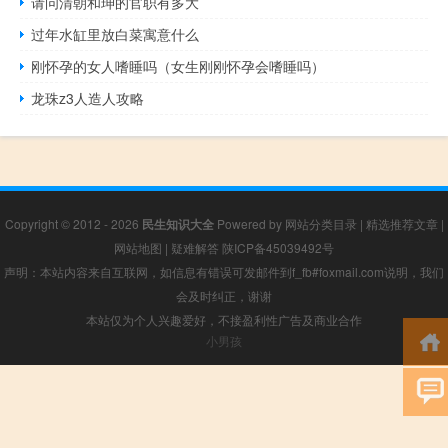
请问清朝和珅的官职有多大
过年水缸里放白菜寓意什么
刚怀孕的女人嗜睡吗（女生刚刚怀孕会嗜睡吗）
龙珠z3人造人攻略
Copyright © 2012 - 2026
民生知识大全
Powered by
网站分类目录
|
精选推荐文章
|
网站地图
|
疑难解答
陕ICP备45039492号
声明：本站内容来自互联网，如信息有错误可发邮件到f_fb#foxmail.com说明，我们
会及时纠正，谢谢
本站仅为个人兴趣爱好，不接盈利性广告及商业合作
小男孩