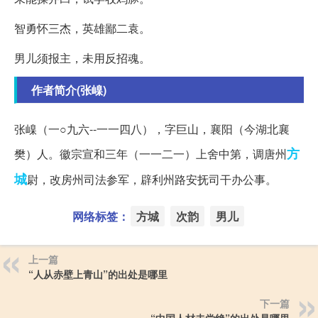
智勇怀三杰，英雄鄙二袁。
男儿须报主，未用反招魂。
作者简介(张嵲)
张嵲（一○九六--一一四八），字巨山，襄阳（今湖北襄
方
樊）人。徽宗宣和三年（一一二一）上舍中第，调唐州
城
尉，改房州司法参军，辟利州路安抚司干办公事。
网络标签：
方城
次韵
男儿
上一篇
“人从赤壁上青山”的出处是哪里
下一篇
“中国人材未尝绝”的出处是哪里