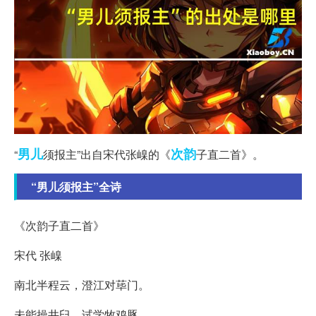
男儿
次韵
“
须报主”出自宋代张嵲的《
子直二首》。
“男儿须报主”全诗
《次韵子直二首》
宋代 张嵲
南北半程云，澄江对荜门。
未能操井臼，试学牧鸡豚。