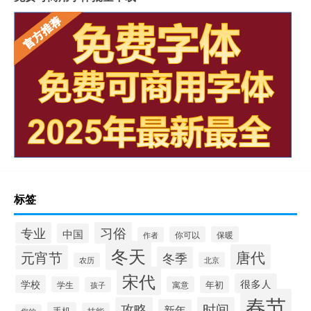
标签
习俗
专业
中国
你可以
保暖
作者
冬天
唐代
元宵节
冬季
北京
农历
宋代
很多人
学校
年初
学生
寓意
孩子
春节
攻略
时间
新年
手机
技能