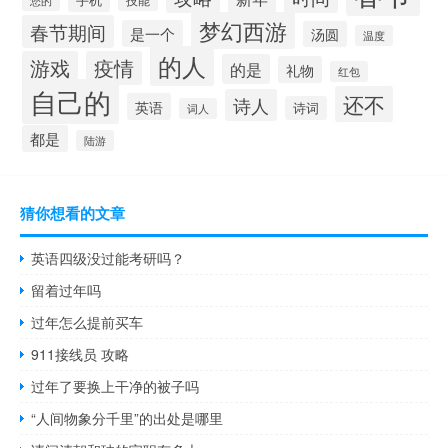
您的
梦幻西游
春节期间
是一个
汤圆
温度
的人
游戏
疫情
的是
礼物
红包
自己的
还不
诗人
英语
诗词
词人
都是
陆游
猜你想看的文章
英语四级没过能考研吗？
留着过年吗
过年怎么提前买车
911接线员 攻略
过年了要换上干净的被子吗
“人间物象分千里”的出处是哪里