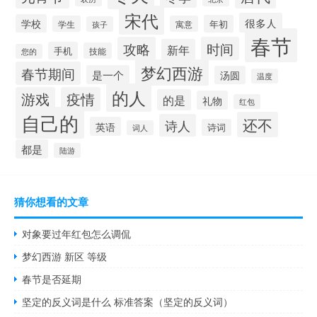
宋代
很多人
学校
年初
学生
寓意
孩子
春节
攻略
时间
新年
手机
技能
您的
梦幻西游
春节期间
是一个
汤圆
温度
的人
游戏
疫情
的是
礼物
红包
自己的
还不
诗人
英语
诗词
词人
都是
陆游
猜你想看的文章
对象要过年红包怎么调侃
梦幻西游 新区 等级
春节是否延期
坚定的反义词是什么 标准答案（坚定的反义词）