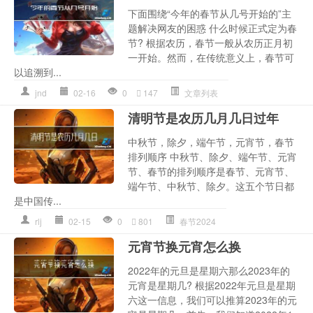
下面围绕“今年的春节从几号开始的”主
题解决网友的困惑 什么时候正式定为春
节? 根据农历，春节一般从农历正月初
一开始。然而，在传统意义上，春节可
以追溯到...
jnd
02-16
0
147
文章列表
清明节是农历几月几日过年
中秋节，除夕，端午节，元宵节，春节
排列顺序 中秋节、除夕、端午节、元宵
节、春节的排列顺序是春节、元宵节、
端午节、中秋节、除夕。这五个节日都
是中国传...
rlj
02-15
0
801
春节2024
元宵节换元宵怎么换
2022年的元旦是星期六那么2023年的
元宵是星期几? 根据2022年元旦是星期
六这一信息，我们可以推算2023年的元