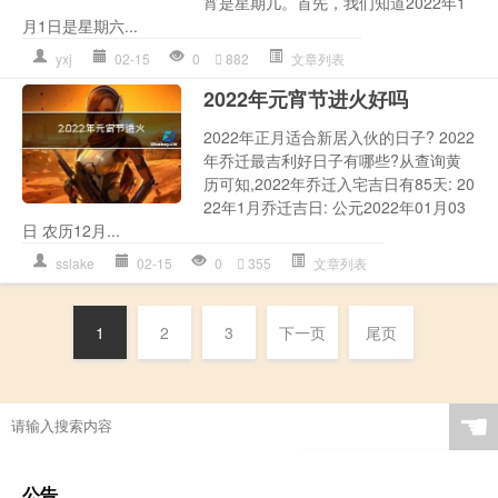
宵是星期几。首先，我们知道2022年1
月1日是星期六...
yxj
02-15
0
882
文章列表
2022年元宵节进火好吗
2022年正月适合新居入伙的日子? 2022
年乔迁最吉利好日子有哪些?从查询黄
历可知,2022年乔迁入宅吉日有85天: 20
22年1月乔迁吉日: 公元2022年01月03
日 农历12月...
sslake
02-15
0
355
文章列表
1
2
3
下一页
尾页
☚
公告