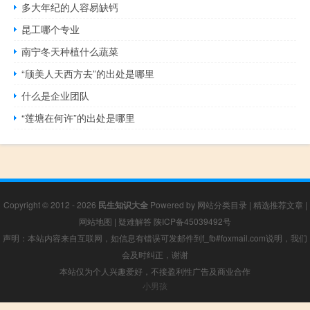
多大年纪的人容易缺钙
昆工哪个专业
南宁冬天种植什么蔬菜
“颀美人天西方去”的出处是哪里
什么是企业团队
“莲塘在何许”的出处是哪里
Copyright © 2012 - 2026
民生知识大全
Powered by
网站分类目录
|
精选推荐文章
|
网站地图
|
疑难解答
陕ICP备45039492号
声明：本站内容来自互联网，如信息有错误可发邮件到f_fb#foxmail.com说明，我们
会及时纠正，谢谢
本站仅为个人兴趣爱好，不接盈利性广告及商业合作
小男孩