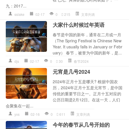
九：2017...
sslake
02-17
0
215
文章列表
大家什么时候过年英语
春节是中国的新年，通常在二月或一月
（The Spring Festival is Chinese New
Year. It usually falls in January or Febr
uary） 春节，被誉为中国的新年，是...
djs
02-17
0
30
春节2024
元宵是几号2024
2024年正月十五是哪天? 根据中国农
历，2024年正月十五是元宵节，是中国
传统的重要节日之一。正月十五对应的
公历日期是2月12日。在这一天，人们
会聚集在一起...
yxs
02-16
0
611
文章列表
今年的春节从几号开始的