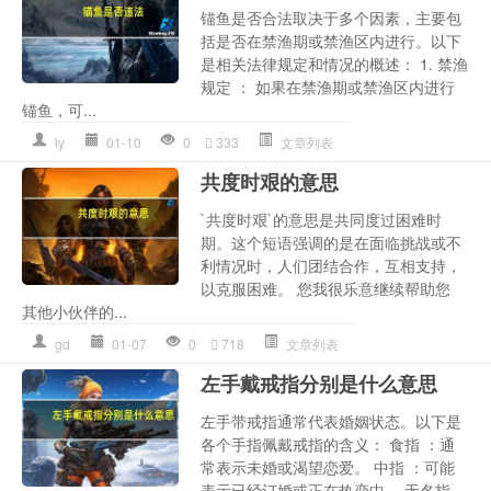
锚鱼是否合法取决于多个因素，主要包
括是否在禁渔期或禁渔区内进行。以下
是相关法律规定和情况的概述： 1. 禁渔
规定 ： 如果在禁渔期或禁渔区内进行
锚鱼，可...
ly
01-10
0
333
文章列表
共度时艰的意思
`共度时艰`的意思是共同度过困难时
期。这个短语强调的是在面临挑战或不
利情况时，人们团结合作，互相支持，
以克服困难。 您我很乐意继续帮助您
其他小伙伴的...
gd
01-07
0
718
文章列表
左手戴戒指分别是什么意思
左手带戒指通常代表婚姻状态。以下是
各个手指佩戴戒指的含义： 食指 ：通
常表示未婚或渴望恋爱。 中指 ：可能
表示已经订婚或正在热恋中。 无名指