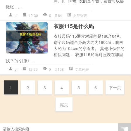
声。而 `ping` 发的是平音，发音时双唇
微张，...
pi
12-30
0
64
文章列表
衣服115是什么码
衣服尺码115通常对应的是180/104A。
这个尺码适合身高大约为180cm，胸围
大约为104cm的穿着者。 其他小伙伴的
相似问题： 衣服115尺码对照表在哪里
找？ 军训服1...
yf
12-26
0
158
文章列表
1
2
3
4
5
6
下一页
尾页
☚