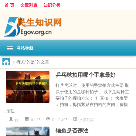
首 页
文章列表
知识分类
网站导航
>
有关“的是”的文章
乒乓球拍用哪个手拿最好
打乒乓球时，使用的手拿拍方式主要 取
决于使用的是哪种拍子 。以下是两种主
要拍子的握拍方法： 1. 直拍 ： 快攻型
：拍前，拇指紧贴在拍柄的左侧，食指
扣住...
pp
01-25
0
495
文章列表
锚鱼是否违法