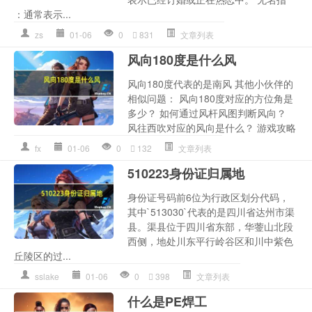
：通常表示...
zs
01-06
0
831
文章列表
风向180度是什么风
风向180度代表的是南风 其他小伙伴的
相似问题： 风向180度对应的方位角是
多少？ 如何通过风杆风图判断风向？
风往西吹对应的风向是什么？ 游戏攻略
fx
01-06
0
132
文章列表
510223身份证归属地
身份证号码前6位为行政区划分代码，
其中`513030`代表的是四川省达州市渠
县。渠县位于四川省东部，华蓥山北段
西侧，地处川东平行岭谷区和川中紫色
丘陵区的过...
sslake
01-06
0
398
文章列表
什么是PE焊工