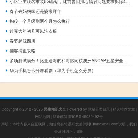
小区业主联名求装5G基站，此前曾因担心辐射问题要求拆除4G基站
春节去妈妈家还是婆家拜年
拘役一个月缓刑两个月怎么执行
过完大年初几可以洗衣服
春节起源四川
捕客捕鱼攻略
多项测试满分！比亚迪海豹和海豚同获澳洲ANCAP五星安全评级
华为手机怎么分屏看剧（华为手机怎么分屏）
Copyright © 2012 - 2026
民生知识大全
Powered by
网站分类目录
|
精选推荐文章
|
网站地图
|
疑难解答
陕ICP备45039492号
声明：本站内容来自互联网，如信息有错误可发邮件到f_fb#foxmail.com说明，我们
会及时纠正，谢谢