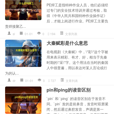
PE焊工是指特种作业人员，他们必须经
过专门的安全技术培训并通过考核，取
得《中华人民共和国特种作业操作证》
后，才能上岗进行作业。PE焊工主要负
责焊接聚乙...
sl
01-01
0
194
文章列表
大秦赋彩是什么意思
在电视剧《大秦赋》中，\"彩\"这个字被
用来表示精彩、有才、好，相当于先秦
时期的\"采\"字。这个用法在当时的秦国
人中很普遍，用以表达对某人言论或行
为的认...
dr
01-01
0
727
文章列表
pin和ping的读音区别
`pin` 和 `ping` 的读音区别在于发音不
同。`pin` 发的是前鼻音，发音时双唇紧
闭，然后通过鼻腔发音，声调是第一