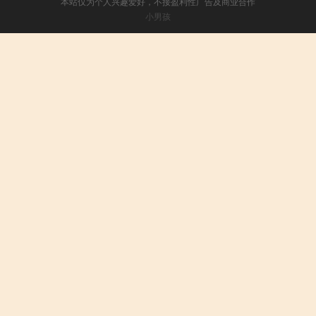
本站仅为个人兴趣爱好，不接盈利性广告及商业合作
小男孩