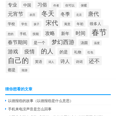
习俗
专业
中国
你可以
保暖
作者
冬天
唐代
元宵节
冬季
北京
农历
宋代
很多人
学校
年初
学生
寓意
孩子
春节
攻略
时间
新年
手机
技能
您的
梦幻西游
春节期间
是一个
汤圆
温度
的人
游戏
疫情
的是
礼物
红包
自己的
还不
诗人
英语
诗词
词人
都是
陆游
猜你想看的文章
以德报怨的故事（以德报怨是什么意思）
手机来电没声音是怎么回事