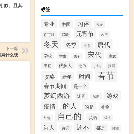
不相似。且其
标签
习俗
专业
中国
作者
元宵节
你可以
保暖
农历
冬天
唐代
冬季
北京
下一篇
宋代
舅妈什么梗
学校
学生
寓意
孩子
很多人
年初
手机
技能
您的
春节
攻略
时间
新年
春节期间
是一个
梦幻西游
游戏
汤圆
温度
的人
疫情
的是
礼物
自己的
英语
红包
词人
还不
诗人
都是
诗词
陆游