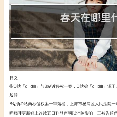
释义
指D站「dilidili」与B站诉侵权一案，D站称「dilidi
起源
B站诉D站商标侵权案一审落槌，上海市杨浦区人民法院一
哩嘀哩更新姬上连续五日刊登声明以消除影响；三被告赔