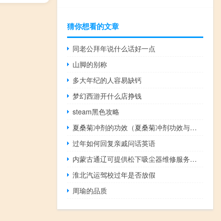
猜你想看的文章
同老公拜年说什么话好一点
山脚的别称
多大年纪的人容易缺钙
梦幻西游开什么店挣钱
steam黑色攻略
夏桑菊冲剂的功效（夏桑菊冲剂功效与作用）
过年如何回复亲戚问话英语
内蒙古通辽可提供松下吸尘器维修服务地址在哪
淮北汽运驾校过年是否放假
周瑜的品质