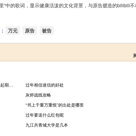
在哪里”中的歌词，显示健康活泼的文化背景，与原告臆造的bilibili
：
万元
原告
被告
商务部：对原产于美国和日本的进口氢碘酸所适用的反倾销措施发起期终复审调查
过年相信迷信的好处
灰烬战线攻略
“书上千重万重恨”的出处是哪里
过年要送什么红包呢
九江共青城大学是几本