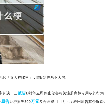
li」源于儿歌「春天在哪里」，跟B站关系不大的。
被告
审判决：三
D站等立即停止侵害相关注册商标专用权的行为
原告
万元
偿
经济损失300
及合理费用11万元；驳回原告其余诉讼