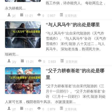
既工作病，诗亦能穷人。 每欲两忘之，
永为耕樵民...
jzl
11-21
0
957
文章列表
“与人风马牛”的出处是哪里
“与人风马牛”出自宋代陆游的《天气作
雪戏作》。 “与人风马牛”全诗 《天气作
雪戏作》 宋代 陆游 八十又过二，与人
风马牛。 深知老当逸，熟谓死方休。
细衲兜...
jzy
11-21
0
653
文章列表
“父子力耕春渐老”的出处是哪
里
“父子力耕春渐老”出自宋代陆游的《三
月十一日郊行》。 “父子力耕春渐老”全
诗 《三月十一日郊行》 宋代 陆游 到处
人家可乞浆，槐阴巷陌午风凉。 水陂漫漫新...
jzf
11-21
0
879
文章列表