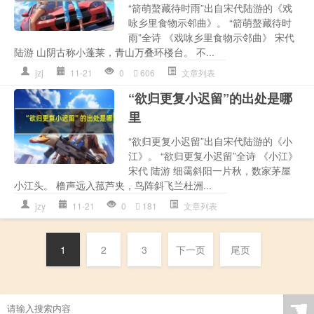
“箭萌螯藏待时雨”出自宋代陆游的《戏
咏乡里食物示邻曲》。 “箭萌螯藏待时
雨”全诗 《戏咏乡里食物示邻曲》 宋代
陆游 山阴古称小蓬莱，青山万叠环楼台。 不...
jzj
11-21
0
606
文章列表
“欲归更复小迟留”的出处是哪
里
“欲归更复小迟留”出自宋代陆游的《小
江》。 “欲归更复小迟留”全诗 《小江》
宋代 陆游 细霭斜阳一片秋，数家茅屋
小江头。 橹声远入菰芦夹，鸟阵斜飞兰杜洲...
jzy
11-21
0
181
文章列表
1
2
3
下一页
尾页
☚