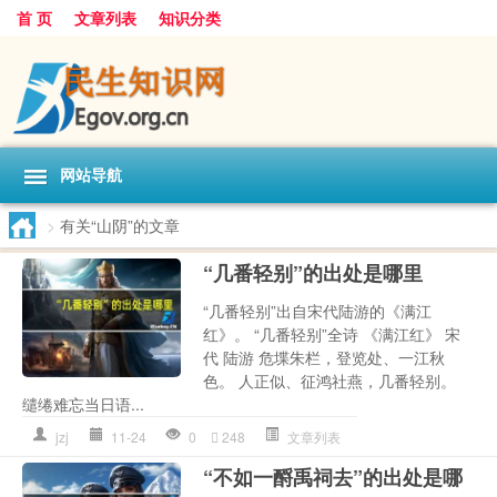
首 页
文章列表
知识分类
网站导航
>
有关“山阴”的文章
“几番轻别”的出处是哪里
“几番轻别”出自宋代陆游的《满江
红》。 “几番轻别”全诗 《满江红》 宋
代 陆游 危堞朱栏，登览处、一江秋
色。 人正似、征鸿社燕，几番轻别。
缱绻难忘当日语...
jzj
11-24
0
248
文章列表
“不如一酹禹祠去”的出处是哪