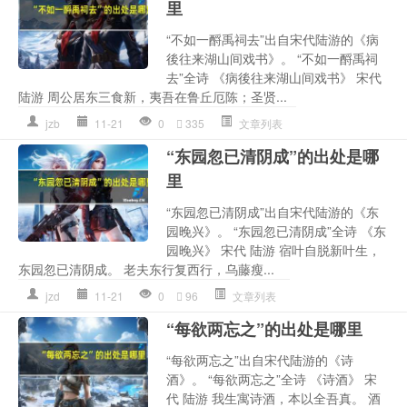
里
“不如一酹禹祠去”出自宋代陆游的《病
後往来湖山间戏书》。 “不如一酹禹祠
去”全诗 《病後往来湖山间戏书》 宋代
陆游 周公居东三食新，夷吾在鲁丘厄陈；圣贤...
jzb
11-21
0
335
文章列表
“东园忽已清阴成”的出处是哪
里
“东园忽已清阴成”出自宋代陆游的《东
园晚兴》。 “东园忽已清阴成”全诗 《东
园晚兴》 宋代 陆游 宿叶自脱新叶生，
东园忽已清阴成。 老夫东行复西行，乌藤瘦...
jzd
11-21
0
96
文章列表
“每欲两忘之”的出处是哪里
“每欲两忘之”出自宋代陆游的《诗
酒》。 “每欲两忘之”全诗 《诗酒》 宋
代 陆游 我生寓诗酒，本以全吾真。 酒