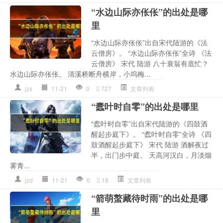
“水边山际亦伥伥”的出处是哪
里
“水边山际亦伥伥”出自宋代陆游的《法
云僧房》。 “水边山际亦伥伥”全诗 《法
云僧房》 宋代 陆游 八十衰翁有底忙？
水边山际亦伥伥。 清溪桥断舟横岸，小坞梅...
jzs
11-21
0
727
文章列表
“蠹叶时自零”的出处是哪里
“蠹叶时自零”出自宋代陆游的《四鼓酒
醒起步庭下》。 “蠹叶时自零”全诗 《四
鼓酒醒起步庭下》 宋代 陆游 酒解夜过
半，出门步中庭。 天高河汉白，月淡烟
雾青...
jzd
11-21
0
18
文章列表
“箭萌螯藏待时雨”的出处是哪
里