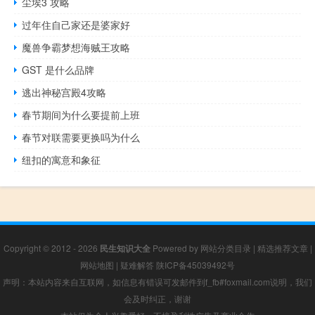
尘埃3 攻略
过年住自己家还是婆家好
魔兽争霸梦想海贼王攻略
GST 是什么品牌
逃出神秘宫殿4攻略
春节期间为什么要提前上班
春节对联需要更换吗为什么
纽扣的寓意和象征
Copyright © 2012 - 2026
民生知识大全
Powered by
网站分类目录
|
精选推荐文章
|
网站地图
|
疑难解答
陕ICP备45039492号
声明：本站内容来自互联网，如信息有错误可发邮件到f_fb#foxmail.com说明，我们
会及时纠正，谢谢