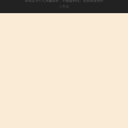
本站仅为个人兴趣爱好，不接盈利性广告及商业合作
小男孩