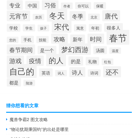
习俗
专业
中国
你可以
保暖
作者
冬天
唐代
元宵节
冬季
北京
农历
宋代
很多人
学校
年初
学生
寓意
孩子
春节
攻略
时间
新年
手机
技能
您的
梦幻西游
春节期间
是一个
汤圆
温度
的人
游戏
疫情
的是
礼物
红包
自己的
还不
诗人
英语
诗词
词人
都是
陆游
猜你想看的文章
魔兽争霸2 图文攻略
“物论犹期秉国钧”的出处是哪里