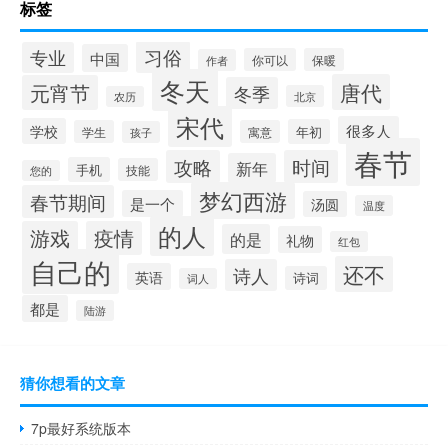
标签
习俗
专业
中国
你可以
保暖
作者
冬天
唐代
元宵节
冬季
北京
农历
宋代
很多人
学校
年初
学生
寓意
孩子
春节
攻略
时间
新年
手机
技能
您的
梦幻西游
春节期间
是一个
汤圆
温度
的人
游戏
疫情
的是
礼物
红包
自己的
还不
诗人
英语
诗词
词人
都是
陆游
猜你想看的文章
7p最好系统版本