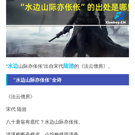
水边
陆游
“
山际亦伥伥”出自宋代
的《法云僧房》。
“水边山际亦伥伥”全诗
《法云僧房》
宋代 陆游
八十衰翁有底忙？水边山际亦伥伥。
清溪桥断舟横岸，小坞梅残雨渍香。