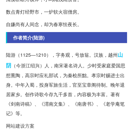
数点青灯经野市，一炉软火宿僧房。
自嫌尚有人间念，却为春寒怯夜长。
作者简介(陆游)
山
陆游（1125—1210），字务观，号放翁。汉族，越州
阴
（今浙江绍兴）人，南宋著名诗人。少时受家庭爱国思
想熏陶，高宗时应礼部试，为秦桧所黜。孝宗时赐进士出
身。中年入蜀，投身军旅生活，官至宝章阁待制。晚年退
居家乡。创作诗歌今存九千多首，内容极为丰富。著有
《剑南诗稿》、《渭南文集》、《南唐书》、《老学庵笔
记》等。
网站建设方案