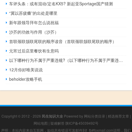
车评头条：或有混动/定名KX5? 新起亚Sportage国产猜测
“冀以苏疲癃”的出处是哪里
新年跟领导拜年怎么说祝福
沙芥的功效与作用（沙芥）
首联颈联颔联尾联的顺序读音（首联颈联颔联尾联的顺序）
元宵过后店里餐饮有生意吗
以下哪种行为不属于严重违规?（以下哪种行为不属于严重违规）
12月你好唯美说说
beholder攻略手机
Copyright © 2012 - 2026
民生知识大全
Powered by
网站分类目录
|
精选推荐文章
|
网站地图
|
疑难解答
陕ICP备45039492号
声明：本站内容来自互联网，如信息有错误可发邮件到f_fb#foxmail.com说明，我们