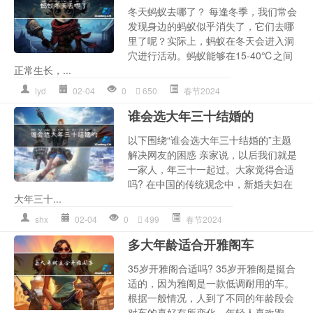
冬天蚂蚁去哪了？ 每逢冬季，我们常会
发现身边的蚂蚁似乎消失了，它们去哪
里了呢？实际上，蚂蚁在冬天会进入洞
穴进行活动。蚂蚁能够在15-40℃之间
正常生长，...
lyd
02-04
0
650
春节2024
谁会选大年三十结婚的
以下围绕“谁会选大年三十结婚的”主题
解决网友的困惑 亲家说，以后我们就是
一家人，年三十一起过。大家觉得合适
吗? 在中国的传统观念中，新婚夫妇在
大年三十...
shx
02-04
0
499
春节2024
多大年龄适合开雅阁车
35岁开雅阁合适吗? 35岁开雅阁是挺合
适的，因为雅阁是一款低调耐用的车。
根据一般情况，人到了不同的年龄段会
对车的喜好有所变化。年轻人喜欢跑