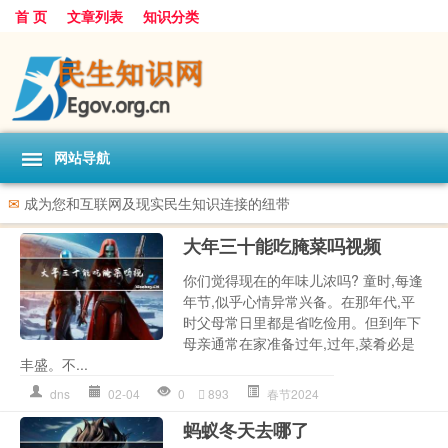
首 页
文章列表
知识分类
网站导航
✉
成为您和互联网及现实民生知识连接的纽带
大年三十能吃腌菜吗视频
你们觉得现在的年味儿浓吗? 童时,每逢
年节,似乎心情异常兴备。在那年代,平
时父母常日里都是省吃俭用。但到年下
母亲通常在家准备过年,过年,菜肴必是
丰盛。不...
dns
02-04
0
893
春节2024
蚂蚁冬天去哪了