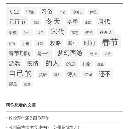
习俗
专业
中国
你可以
保暖
作者
冬天
唐代
元宵节
冬季
北京
农历
宋代
很多人
学校
年初
学生
寓意
孩子
春节
攻略
时间
新年
手机
技能
您的
梦幻西游
春节期间
是一个
汤圆
温度
的人
游戏
疫情
的是
礼物
红包
自己的
还不
诗人
英语
诗词
词人
都是
陆游
猜你想看的文章
给你拜年还是跟你拜年
苏州高博软件培训中心（苏州高博培训）