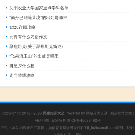
沈阳农业大学国家重点学科名单
“仙舟已到蓬莱境”的出处是哪里
abzu详细攻略
元宵有什么习俗作文
聚焦坦克(关于聚焦坦克简述)
“飞泉流玉山”的出处是哪里
拼息夕什么梗
走向荣耀攻略
Copyright © 2012 - 2026
民生知识大全
Powered by
网站分类目录
|
精选推荐文章
|
网站地图
|
疑难解答
陕ICP备45039492号
声明：本站内容来自互联网，如信息有错误可发邮件到f_fb#foxmail.com说明，我们
会及时纠正，谢谢