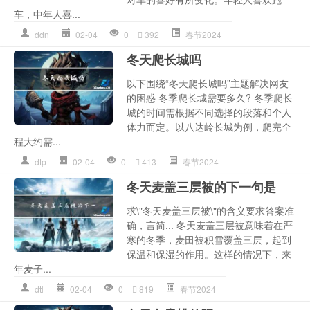
车，中年人喜...
ddn
02-04
0
392
春节2024
冬天爬长城吗
以下围绕“冬天爬长城吗”主题解决网友
的困惑 冬季爬长城需要多久? 冬季爬长
城的时间需根据不同选择的段落和个人
体力而定。以八达岭长城为例，爬完全
程大约需...
dtp
02-04
0
413
春节2024
冬天麦盖三层被的下一句是
求\"冬天麦盖三层被\"的含义要求答案准
确，言简... 冬天麦盖三层被意味着在严
寒的冬季，麦田被积雪覆盖三层，起到
保温和保湿的作用。这样的情况下，来
年麦子...
dtl
02-04
0
819
春节2024