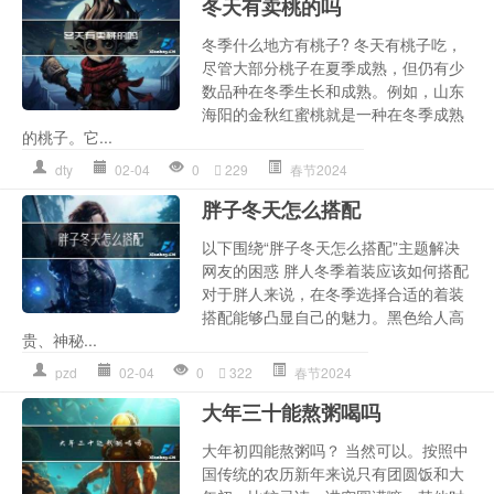
冬天有卖桃的吗
冬季什么地方有桃子? 冬天有桃子吃，
尽管大部分桃子在夏季成熟，但仍有少
数品种在冬季生长和成熟。例如，山东
海阳的金秋红蜜桃就是一种在冬季成熟
的桃子。它...
dty
02-04
0
229
春节2024
胖子冬天怎么搭配
以下围绕“胖子冬天怎么搭配”主题解决
网友的困惑 胖人冬季着装应该如何搭配
对于胖人来说，在冬季选择合适的着装
搭配能够凸显自己的魅力。黑色给人高
贵、神秘...
pzd
02-04
0
322
春节2024
大年三十能熬粥喝吗
大年初四能熬粥吗？ 当然可以。按照中
国传统的农历新年来说只有团圆饭和大