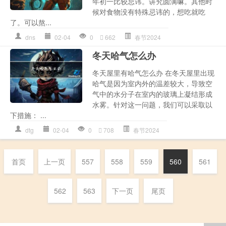
年初一比较忌讳。讲究圆满嘛。其他时
候对食物没有特殊忌讳的，想吃就吃
了。可以熬...
dns
02-04
0
662
春节2024
冬天哈气怎么办
冬天屋里有哈气怎么办 在冬天屋里出现
哈气是因为室内外的温差较大，导致空
气中的水分子在室内的玻璃上凝结形成
水雾。针对这一问题，我们可以采取以
下措施： ...
dtg
02-04
0
708
春节2024
首页
上一页
557
558
559
560
561
562
563
下一页
尾页