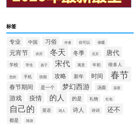
标签
习俗
专业
中国
你可以
保暖
作者
冬天
唐代
元宵节
冬季
北京
农历
宋代
很多人
学校
年初
学生
寓意
孩子
春节
攻略
时间
新年
手机
技能
您的
梦幻西游
春节期间
是一个
汤圆
温度
的人
游戏
疫情
的是
礼物
红包
自己的
还不
诗人
英语
诗词
词人
都是
陆游