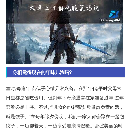
你们觉得现在的年味儿浓吗?
童时,每逢年节,似乎心情异常兴备。在那年代,平时父母常
日里都是省吃俭用。但到年下母亲通常在家准备过年,过年,
菜肴必是丰盛。不过,当儿女的也得帮父母做点负责的活，
就是饺子。“在每年除夕傍晚，我们一家人都会聚在一起包
饺子，一边聊着天，一边享受着亲情温暖。那些美丽的时