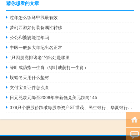
猜你想看的文章
过年怎么练马甲线最有效
梦幻西游如何装备属性转移
公公和婆婆能过年吗
中医一般多大年纪出名正常
“只因朋党排诸老”的出处是哪里
绿叶成荫指一生肖（绿叶成荫打一生肖）
蜈蚣冬天用什么垫材
支付宝查证件怎么查
日元兑欧元降至2008年来新低兑美元跌向145
379只个股股价跌破每股净资产ST世茂、民生银行、华夏银行市净率最低