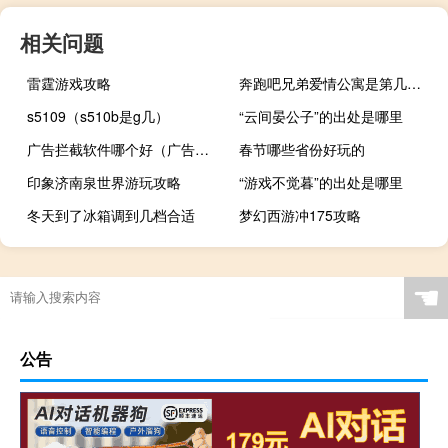
相关问题
雷霆游戏攻略
奔跑吧兄弟爱情公寓是第几季（奔跑吧兄弟爱情公寓是哪一期）
s5109（s510b是g几）
“云间晏公子”的出处是哪里
广告拦截软件哪个好（广告拦截）
春节哪些省份好玩的
印象济南泉世界游玩攻略
“游戏不觉暮”的出处是哪里
冬天到了冰箱调到几档合适
梦幻西游冲175攻略
☚
公告