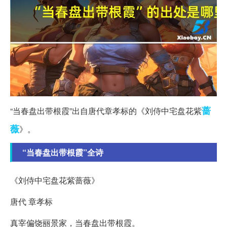
蔷
“当春盘出带根霞”出自唐代章孝标的《刘侍中宅盘花紫
薇
》。
“当春盘出带根霞”全诗
《刘侍中宅盘花紫蔷薇》
唐代 章孝标
真宰偏饶丽景家，当春盘出带根霞。