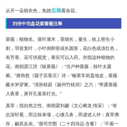
尘埃
从开一朵朝衣色，免踏
看杂花。
刘侍中宅盘花紫蔷薇注释
蔷薇：植物名。落叶灌木，茎细长，蔓生，枝上密生小
刺，羽状复叶，小叶倒卵形或长圆形，花白色或淡红色，
有芳香。花可供观赏，果实可以入药。亦指这种植物的
花。南朝梁江洪《咏蔷薇》：“当户种蔷薇，枝叶太葳
蕤。”唐韩愈《题于宾客庄》诗：“榆荚车前盖地皮，蔷薇
蘸水笋穿篱。”清孙枝蔚《扬州竹枝词》之六：“带露蔷薇
入夜香，屏开孔雀喜灯光。”
真宰：指自然之性。南朝梁刘勰《文心雕龙·情采》：“有
志深轩冕，而泛咏皋壤，心缠几务，而虚述人外：真宰弗
存，翩其反矣。”唐司空图《二十四诗品·含蓄》：“不着一