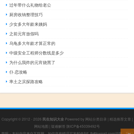
过年带什么礼物给老公
厨房收纳整理技巧
少女多大年龄来姨妈
之前元宵放假吗
乌龟多大年龄才算正常的
中级安全工程师分数线是多少
为什么我炸的元宵烧黑了
仆 恋攻略
率土之滨探路攻略
Copyright © 2012 - 2026
民生知识大全
Powered by
网站分类目录
|
精选推荐文章
|
网站地图
|
疑难解答
陕ICP备45039492号
声明：本站内容来自互联网，如信息有错误可发邮件到f_fb#foxmail.com说明，我们