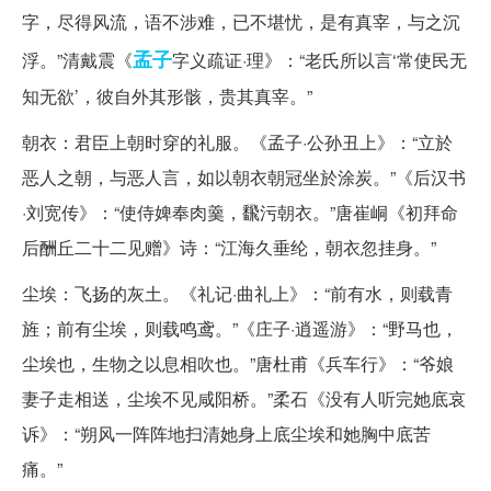
字，尽得风流，语不涉难，已不堪忧，是有真宰，与之沉
孟子
浮。”清戴震《
字义疏证·理》：“老氏所以言‘常使民无
知无欲’，彼自外其形骸，贵其真宰。”
朝衣：君臣上朝时穿的礼服。《孟子·公孙丑上》：“立於
恶人之朝，与恶人言，如以朝衣朝冠坐於涂炭。”《后汉书
·刘宽传》：“使侍婢奉肉羹，飜污朝衣。”唐崔峒《初拜命
后酬丘二十二见赠》诗：“江海久垂纶，朝衣忽挂身。”
尘埃：飞扬的灰土。《礼记·曲礼上》：“前有水，则载青
旌；前有尘埃，则载鸣鸢。”《庄子·逍遥游》：“野马也，
尘埃也，生物之以息相吹也。”唐杜甫《兵车行》：“爷娘
妻子走相送，尘埃不见咸阳桥。”柔石《没有人听完她底哀
诉》：“朔风一阵阵地扫清她身上底尘埃和她胸中底苦
痛。”