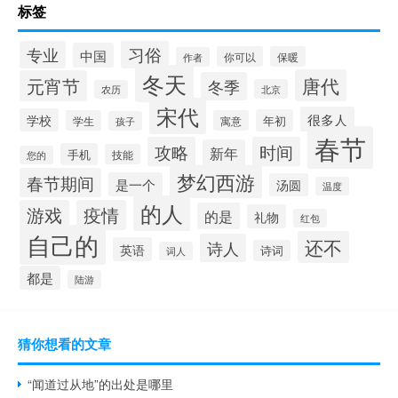
标签
习俗
专业
中国
你可以
保暖
作者
冬天
唐代
元宵节
冬季
北京
农历
宋代
很多人
学校
年初
学生
寓意
孩子
春节
攻略
时间
新年
手机
技能
您的
梦幻西游
春节期间
是一个
汤圆
温度
的人
游戏
疫情
的是
礼物
红包
自己的
还不
诗人
英语
诗词
词人
都是
陆游
猜你想看的文章
“闻道过从地”的出处是哪里