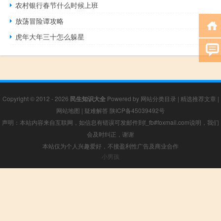
农村银行春节什么时候上班
放荡冒险谭攻略
虎年大年三十怎么躲星
Copyright © 2012 - 2026
民生知识大全
Powered by
网站分类目录
|
精选推荐文章
|
网站地图
|
疑难解答
陕ICP备45039492号
声明：本站内容来自互联网，如信息有错误可发邮件到f_fb#foxmail.com说明，我们
会及时纠正，谢谢
本站仅为个人兴趣爱好，不接盈利性广告及商业合作
小男孩