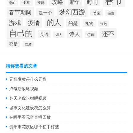
攻略
时间
新年
手机
技能
您的
梦幻西游
春节期间
是一个
汤圆
温度
的人
游戏
疫情
的是
礼物
红包
自己的
还不
诗人
英语
诗词
词人
都是
陆游
猜你想看的文章
元宵发黄是什么元宵
卢修斯攻略视频
冬天老虎吃树吗视频
城市文化建设税怎么算
在哪里看元宵直播回放
贵阳市花溪区哪个初中好些