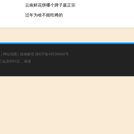
云南鲜花饼哪个牌子最正宗
过年为啥不能吃稀的
章
|
网站地图
|
疑难解答
陕ICP备45039492号
，我们会及时纠正，谢谢