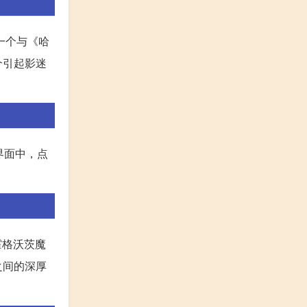
一个与《哈
个引起影迷
界面中，点
霍格沃茨魔
之间的深厚