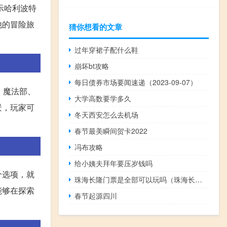
示哈利波特
他的冒险旅
猜你想看的文章
过年穿裙子配什么鞋
崩坏bt攻略
每日债券市场要闻速递（2023-09-07）
、魔法部、
大学高数要学多久
景，玩家可
冬天西安怎么去机场
春节最美瞬间贺卡2022
冯布攻略
给小姨夫拜年要压岁钱吗
个选项，就
珠海长隆门票是全部可以玩吗（珠海长隆门票）
能够在探索
春节起源四川