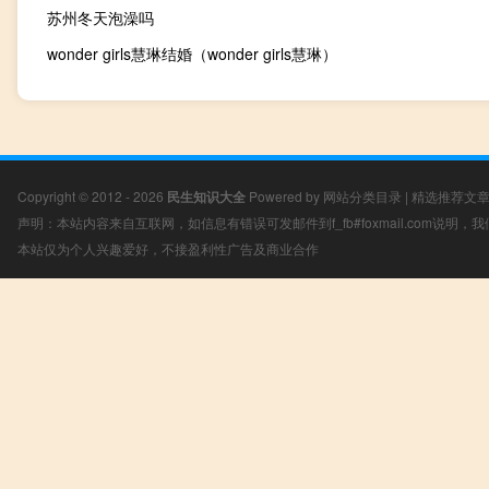
苏州冬天泡澡吗
wonder girls慧琳结婚（wonder girls慧琳）
Copyright © 2012 - 2026
民生知识大全
Powered by
网站分类目录
|
精选推荐文
声明：本站内容来自互联网，如信息有错误可发邮件到f_fb#foxmail.com说明
本站仅为个人兴趣爱好，不接盈利性广告及商业合作