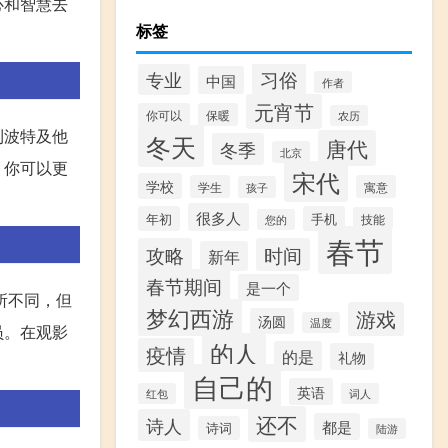
心和智慧去
标签
习俗
专业
中国
作者
元宵节
你可以
保暖
农历
利波特及他
冬天
唐代
冬季
北京
，你可以更
宋代
学校
学生
寓意
孩子
很多人
年初
手机
技能
您的
春节
攻略
时间
新年
春节期间
是一个
所不同，但
梦幻西游
游戏
汤圆
温度
员。在观影
的人
疫情
的是
礼物
自己的
英语
红包
词人
还不
诗人
都是
诗词
陆游