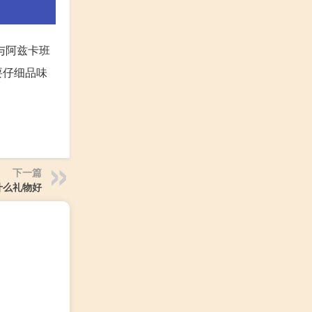
与阿兹卡班
要仔细品味
下一篇
什么礼物好