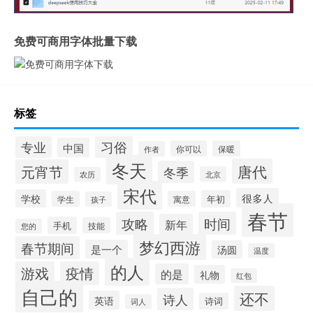
免费可商用字体批量下载
标签
习俗
专业
中国
你可以
保暖
作者
冬天
唐代
元宵节
冬季
北京
农历
宋代
很多人
学校
年初
学生
寓意
孩子
春节
攻略
时间
新年
手机
技能
您的
梦幻西游
春节期间
是一个
汤圆
温度
的人
游戏
疫情
的是
礼物
红包
自己的
还不
诗人
英语
诗词
词人