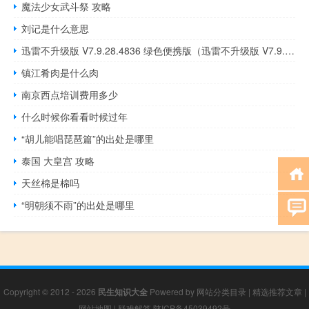
魔法少女武斗祭 攻略
刘记是什么意思
迅雷不升级版 V7.9.28.4836 绿色便携版（迅雷不升级版 V7.9.28.4836 绿色便携版功能简介）
镇江肴肉是什么肉
南京西点培训费用多少
什么时候你看看时候过年
“胡儿能唱琵琶篇”的出处是哪里
泰国 大皇宫 攻略
天丝棉是棉吗
“明朝须不雨”的出处是哪里
Copyright © 2012 - 2026
民生知识大全
Powered by
网站分类目录
|
精选推荐文章
|
网站地图
|
疑难解答
陕ICP备45039492号