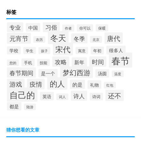
标签
习俗
专业
中国
你可以
保暖
作者
冬天
唐代
元宵节
冬季
北京
农历
宋代
很多人
学校
年初
学生
寓意
孩子
春节
攻略
时间
新年
手机
技能
您的
梦幻西游
春节期间
是一个
汤圆
温度
的人
游戏
疫情
的是
礼物
红包
自己的
还不
诗人
英语
诗词
词人
都是
陆游
猜你想看的文章