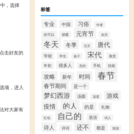
表中，选择
标签
习俗
专业
中国
作者
元宵节
你可以
保暖
农历
冬天
唐代
冬季
北京
宋代
点击好友的
学校
学生
寓意
孩子
很多人
年初
手机
技能
您的
春节
攻略
时间
新年
春节期间
是一个
”选项，进入
梦幻西游
游戏
汤圆
温度
的人
疫情
的是
礼物
法对大家有
自己的
英语
红包
词人
还不
诗人
都是
诗词
陆游