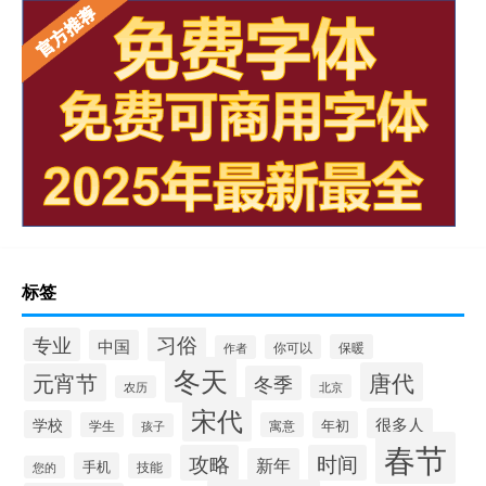
标签
习俗
专业
中国
你可以
保暖
作者
冬天
唐代
元宵节
冬季
北京
农历
宋代
很多人
学校
年初
学生
寓意
孩子
春节
攻略
时间
新年
手机
技能
您的