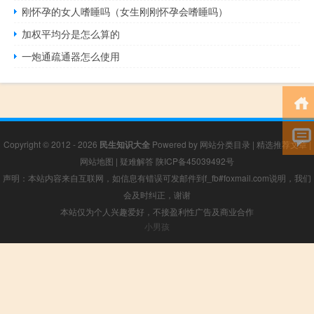
刚怀孕的女人嗜睡吗（女生刚刚怀孕会嗜睡吗）
加权平均分是怎么算的
一炮通疏通器怎么使用
Copyright © 2012 - 2026
民生知识大全
Powered by
网站分类目录
|
精选推荐文章
|
网站地图
|
疑难解答
陕ICP备45039492号
声明：本站内容来自互联网，如信息有错误可发邮件到f_fb#foxmail.com说明，我们
会及时纠正，谢谢
本站仅为个人兴趣爱好，不接盈利性广告及商业合作
小男孩