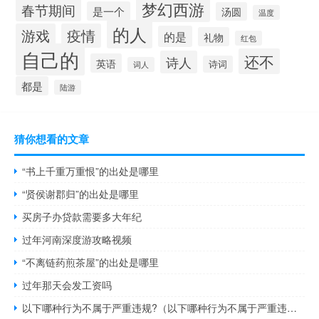
梦幻西游
春节期间
是一个
汤圆
温度
的人
游戏
疫情
的是
礼物
红包
自己的
还不
诗人
英语
诗词
词人
都是
陆游
猜你想看的文章
“书上千重万重恨”的出处是哪里
“贤侯谢郡归”的出处是哪里
买房子办贷款需要多大年纪
过年河南深度游攻略视频
“不离链药煎茶屋”的出处是哪里
过年那天会发工资吗
以下哪种行为不属于严重违规?（以下哪种行为不属于严重违规）