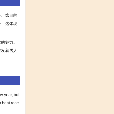
一。炫目的
饭，这体现
化的魅力。
散发着诱人
ew year, but
n boat race