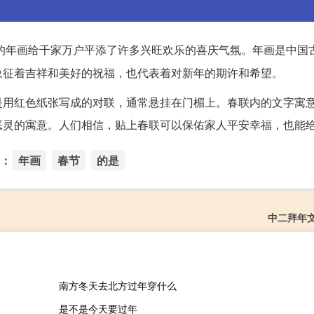
的年画给千家万户平添了许多兴旺欢乐的喜庆气氛。年画是中国
象征着吉祥和美好的祝福，也代表着对新年的期许和希望。
是用红色纸张写成的对联，通常悬挂在门楣上。春联内的文字寓
恶灵的寓意。人们相信，贴上春联可以保佑家人平安幸福，也能
：
年画
春节
的是
中二拜年
南方冬天去北方过年穿什么
是不是今天要过年