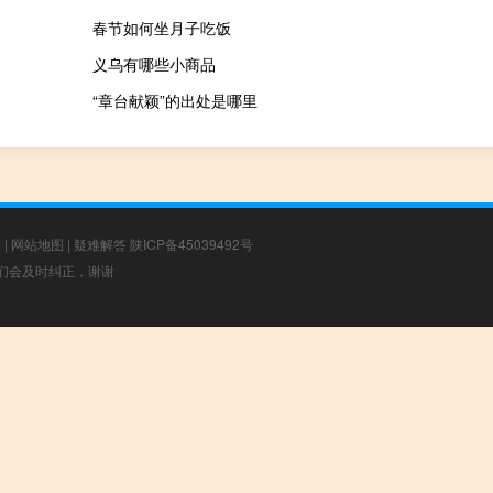
春节如何坐月子吃饭
义乌有哪些小商品
“章台献颖”的出处是哪里
章
|
网站地图
|
疑难解答
陕ICP备45039492号
，我们会及时纠正，谢谢