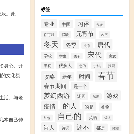
标签
快乐。此
习俗
专业
中国
作者
元宵节
你可以
保暖
农历
冬天
唐代
冬季
北京
宋代
学校
学生
寓意
孩子
很多人
松身心、开
年初
手机
技能
您的
春节
同的文化氛
攻略
时间
新年
春节期间
是一个
梦幻西游
游戏
汤圆
生活。与老
温度
的人
疫情
的是
礼物
自己的
英语
红包
词人
几本自己钟
还不
诗人
都是
诗词
陆游