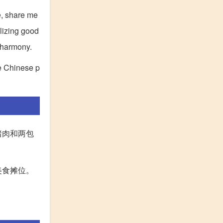
te, share me
lizing good
d harmony.
the Chinese p
猪肉和两包
美食摊位。