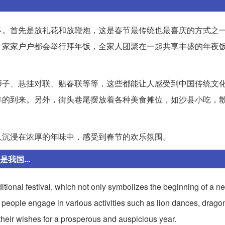
多。首先是放礼花和放鞭炮，这是春节最传统也最喜庆的方式之
，家家户户都会举行拜年饭，全家人团聚在一起共享丰盛的年夜
狮子、悬挂对联、贴春联等等，这些都能让人感受到中国传统文
年的到来。另外，街头巷尾摆放着各种美食摊位，如沙县小吃，
人沉浸在浓厚的年味中，感受到春节的欢乐氛围。
我国...
ditional festival, which not only symbolizes the beginning of a n
al, people engage in various activities such as lion dances, drago
s their wishes for a prosperous and auspicious year.