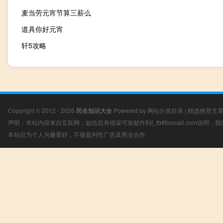
麦当劳元宵节算三薪么
道具你好元宵
轩5攻略
Copyright © 2012 - 2026
民生知识大全
Powered by
网站分类目录
|
精选推荐文
声明：本站内容来自互联网，如信息有错误可发邮件到f_fb#foxmail.com说明
本站仅为个人兴趣爱好，不接盈利性广告及商业合作