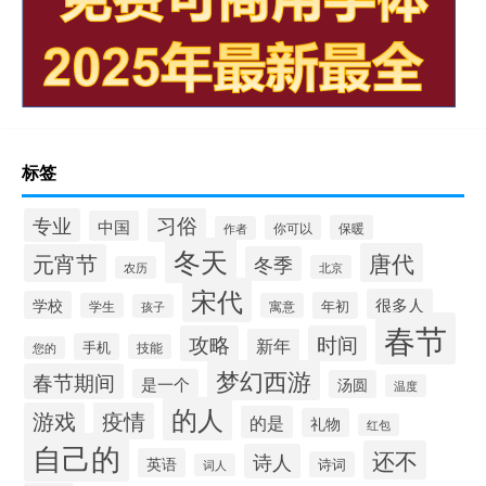
标签
习俗
专业
中国
你可以
保暖
作者
冬天
唐代
元宵节
冬季
北京
农历
宋代
很多人
学校
年初
学生
寓意
孩子
春节
攻略
时间
新年
手机
技能
您的
梦幻西游
春节期间
是一个
汤圆
温度
的人
游戏
疫情
的是
礼物
红包
自己的
还不
诗人
英语
诗词
词人