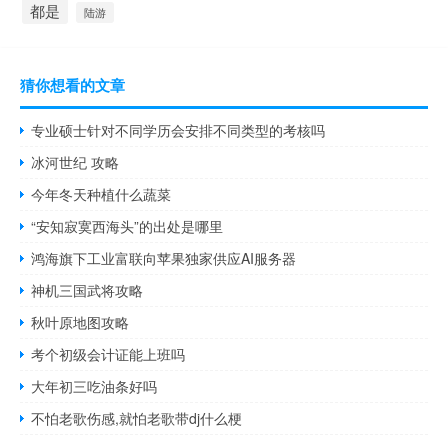
都是
陆游
猜你想看的文章
专业硕士针对不同学历会安排不同类型的考核吗
冰河世纪 攻略
今年冬天种植什么蔬菜
“安知寂寞西海头”的出处是哪里
鸿海旗下工业富联向苹果独家供应AI服务器
神机三国武将攻略
秋叶原地图攻略
考个初级会计证能上班吗
大年初三吃油条好吗
不怕老歌伤感,就怕老歌带dj什么梗