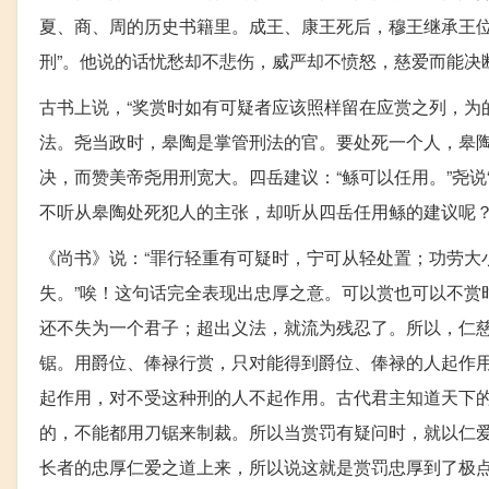
夏、商、周的历史书籍里。成王、康王死后，穆王继承王位
刑”。他说的话忧愁却不悲伤，威严却不愤怒，慈爱而能决
古书上说，“奖赏时如有可疑者应该照样留在应赏之列，为
法。尧当政时，皋陶是掌管刑法的官。要处死一个人，皋
决，而赞美帝尧用刑宽大。四岳建议：“鲧可以任用。”尧说
不听从皋陶处死犯人的主张，却听从四岳任用鲧的建议呢
《尚书》说：“罪行轻重有可疑时，宁可从轻处置；功劳大
失。”唉！这句话完全表现出忠厚之意。可以赏也可以不赏
还不失为一个君子；超出义法，就流为残忍了。所以，仁
锯。用爵位、俸禄行赏，只对能得到爵位、俸禄的人起作
起作用，对不受这种刑的人不起作用。古代君主知道天下
的，不能都用刀锯来制裁。所以当赏罚有疑问时，就以仁
长者的忠厚仁爱之道上来，所以说这就是赏罚忠厚到了极