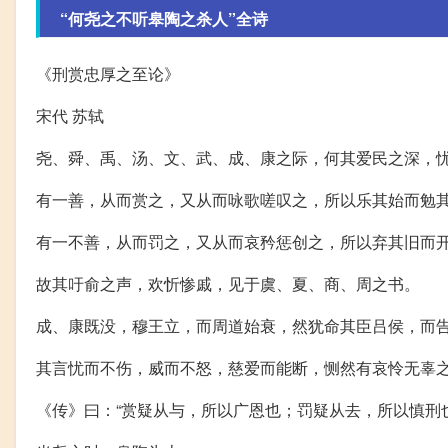
“何尧之不听皋陶之杀人”全诗
《刑赏忠厚之至论》
宋代 苏轼
尧、舜、禹、汤、文、武、成、康之际，何其爱民之深，
有一善，从而赏之，又从而咏歌嗟叹之，所以乐其始而勉
有一不善，从而罚之，又从而哀矜惩创之，所以弃其旧而
故其吁俞之声，欢忻惨戚，见于虞、夏、商、周之书。
成、康既没，穆王立，而周道始衰，然犹命其臣吕侯，而
其言忧而不伤，威而不怒，慈爱而能断，恻然有哀怜无辜
《传》曰：“赏疑从与，所以广恩也；罚疑从去，所以慎刑