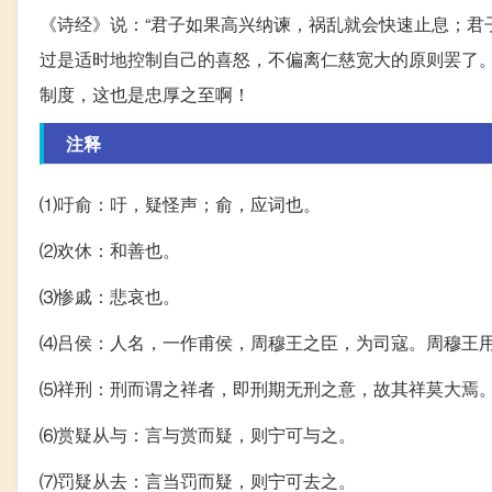
《诗经》说：“君子如果高兴纳谏，祸乱就会快速止息；君
过是适时地控制自己的喜怒，不偏离仁慈宽大的原则罢了
制度，这也是忠厚之至啊！
注释
⑴吁俞：吁，疑怪声；俞，应词也。
⑵欢休：和善也。
⑶惨戚：悲哀也。
⑷吕侯：人名，一作甫侯，周穆王之臣，为司寇。周穆王
⑸祥刑：刑而谓之祥者，即刑期无刑之意，故其祥莫大焉
⑹赏疑从与：言与赏而疑，则宁可与之。
⑺罚疑从去：言当罚而疑，则宁可去之。