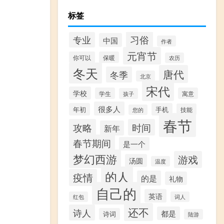
标签
习俗
专业
中国
作者
元宵节
你可以
保暖
农历
冬天
唐代
冬季
北京
宋代
学校
学生
寓意
孩子
很多人
年初
手机
技能
您的
春节
攻略
时间
新年
春节期间
是一个
梦幻西游
游戏
汤圆
温度
的人
疫情
的是
礼物
自己的
英语
红包
词人
还不
诗人
都是
诗词
陆游