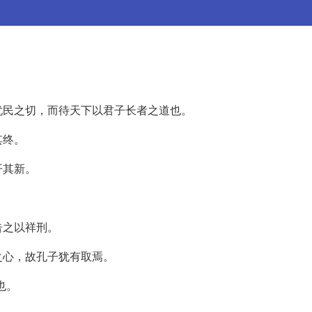
忧民之切，而待天下以君子长者之道也。
其终。
开其新。
告之以祥刑。
之心，故孔子犹有取焉。
也。