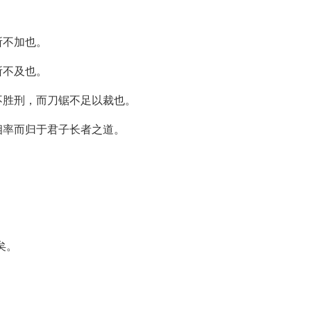
所不加也。
所不及也。
不胜刑，而刀锯不足以裁也。
相率而归于君子长者之道。
矣。