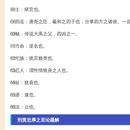
⑻士：狱官也。
⑼四岳：唐尧之臣，羲和之四子也，分掌四方之诸侯。一
⑽鲧：传说大禹之父，四凶之一。
⑾方命：逆名也。
⑿圯族：犹言败类也。
⒀忍人：谓性情狠戾之人也。
⒁祉：犹喜也。
⒂遄：速也。
⒃沮：止也。
刑赏忠厚之至论题解