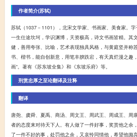
作者简介(苏轼)
苏轼（1037－1101），北宋文学家、书画家、美食家
一生仕途坎坷，学识渊博，天资极高，诗文书画皆精。其文
健，善用夸张、比喻，艺术表现独具风格，与黄庭坚并称
书、楷书，能自创新意，用笔丰腴跌宕，有天真烂漫之趣，
画”。著有《苏东坡全集》和《东坡乐府》等。
刑赏忠厚之至论翻译及注释
翻译
唐尧、虞舜、夏禹、商汤、周文王、周武王、周成王、周
者的态度来对待天下人。有人做了一件好事，奖赏他之余
了一件不好的事，处罚他之余，又哀怜同情他，希望他抛