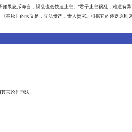
子如果怒斥谗言，祸乱也会快速止息。”君子止息祸乱，难道有异
。《春秋》的大义是，立法贵严，责人贵宽。根据它的褒贬原则
用其言论作刑法。
。