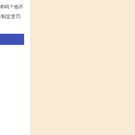
术吗？他不
来制定赏罚