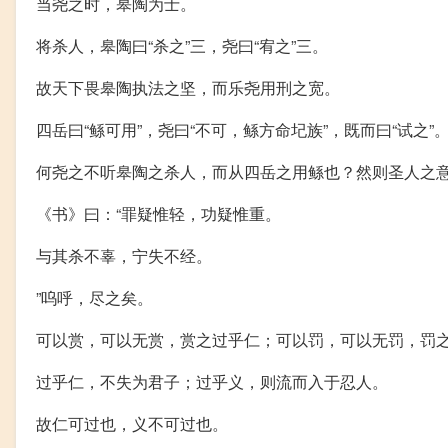
当尧之时，皋陶为士。
将杀人，皋陶曰“杀之”三，尧曰“宥之”三。
故天下畏皋陶执法之坚，而乐尧用刑之宽。
四岳曰“鲧可用”，尧曰“不可，鲧方命圮族”，既而曰“试之”
何尧之不听皋陶之杀人，而从四岳之用鲧也？然则圣人之
《书》曰：“罪疑惟轻，功疑惟重。
与其杀不辜，宁失不经。
”呜呼，尽之矣。
可以赏，可以无赏，赏之过乎仁；可以罚，可以无罚，罚
过乎仁，不失为君子；过乎义，则流而入于忍人。
故仁可过也，义不可过也。