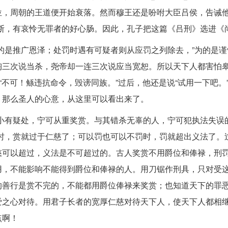
，周朝的王道便开始衰落。然而穆王还是吩咐大臣吕侯，告诫他
断，有哀怜无罪者的好心肠。因此，孔子把这篇《吕刑》选进《
的是推广恩泽；处罚时遇有可疑者则从应罚之列除去，”为的是谨
陶三次说当杀，尧帝却一连三次说应当宽恕。所以天下人都害怕
“不可！鲧违抗命令，毁谤同族。”过后，他还是说“试用一下吧。
？那么圣人的心意，从这里可以看出来了。
小有疑处，宁可从重奖赏。与其错杀无辜的人，宁可犯执法失误
时，赏就过于仁慈了；可以罚也可以不罚时，罚就超出义法了。
慈可以超过，义法是不可超过的。古人奖赏不用爵位和俸禄，刑
用，不能影响不能得到爵位和俸禄的人。用刀锯作刑具，只对受
的善行是赏不完的，不能都用爵位俸禄来奖赏；也知道天下的罪
爱之心对待。用君子长者的宽厚仁慈对待天下人，使天下人都相
点啊！