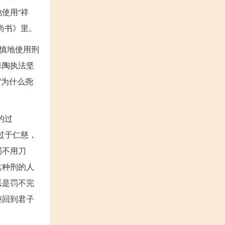
使用“祥
尚书》里。
慎地使用刑
皋陶执法坚
”为什么尧
的过
过于仁慈，
罚不用刀
这种刑的人
恶是罚不完
继回到君子