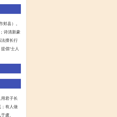
山市郏县）。
；诗清新豪
书法擅长行
提倡“士人
且用君子长
底；有人做
见于虞、