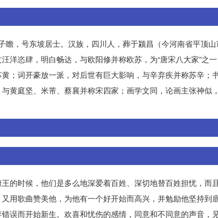
。字子瞻，号东坡居士。汉族，四川人，葬于颍昌（今河南省平顶
汪洋恣肆，明白畅达，与欧阳修并称欧苏，为“唐宋八大家”之一
苏黄；词开豪放一派，对后世有巨大影响，与辛弃疾并称苏辛；
与黄庭坚、米芾、蔡襄并称宋四家；画学文同，论画主张神似，
康王的时候，他们是多么地深爱着百姓、深切地替百姓担忧，而
，又用歌曲赞美他，为他有一个好开始而高兴，并勉励他坚持到
弃错误而开始新生。欢喜和忧伤的感情，同意和不同意的声音，