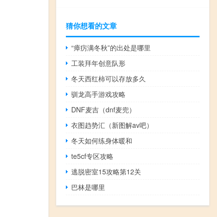
猜你想看的文章
“瘴疠满冬秋”的出处是哪里
工装拜年创意队形
冬天西红柿可以存放多久
驯龙高手游戏攻略
DNF麦吉（dnf麦兜）
衣图趋势汇（新图解av吧）
冬天如何练身体暖和
te5cf专区攻略
逃脱密室15攻略第12关
巴林是哪里