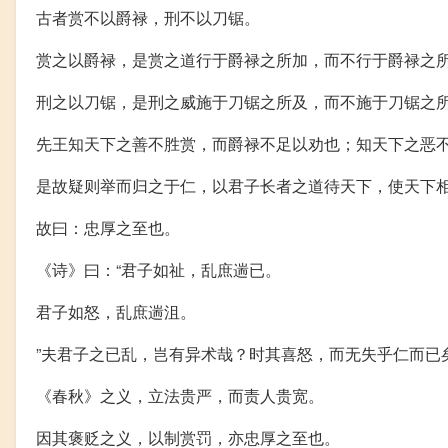
古者赏不以爵禄，刑不以刀锯。
赏之以爵禄，是赏之道行于爵禄之所加，而不行于爵禄之
刑之以刀锯，是刑之威施于刀锯之所及，而不施于刀锯之
先王知天下之善不胜赏，而爵禄不足以劝也；知天下之恶
是故疑则举而归之于仁，以君子长者之道待天下，使天下
故曰：忠厚之至也。
《诗》曰：“君子如祉，乱庶遄已。
君子如怒，乱庶遄沮。
”夫君子之已乱，岂有异术哉？时其喜怒，而无失乎仁而已
《春秋》之义，立法贵严，而责人贵宽。
因其褒贬之义，以制赏罚，亦忠厚之至也。