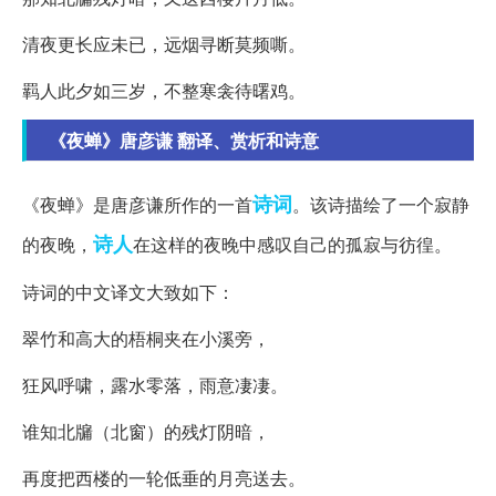
清夜更长应未已，远烟寻断莫频嘶。
羁人此夕如三岁，不整寒衾待曙鸡。
《夜蝉》唐彦谦 翻译、赏析和诗意
诗词
《夜蝉》是唐彦谦所作的一首
。该诗描绘了一个寂静
诗人
的夜晚，
在这样的夜晚中感叹自己的孤寂与彷徨。
诗词的中文译文大致如下：
翠竹和高大的梧桐夹在小溪旁，
狂风呼啸，露水零落，雨意凄凄。
谁知北牖（北窗）的残灯阴暗，
再度把西楼的一轮低垂的月亮送去。