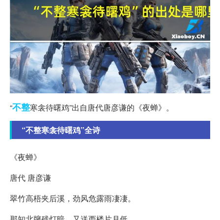
不整
“
寒衾待曙鸡”出自唐代唐彦谦的《夜蝉》。
“不整寒衾待曙鸡”全诗
《夜蝉》
唐代 唐彦谦
翠竹高梧夹后溪，劲风危露雨凄凄。
那知北牖残灯暗，又送西楼片月低。