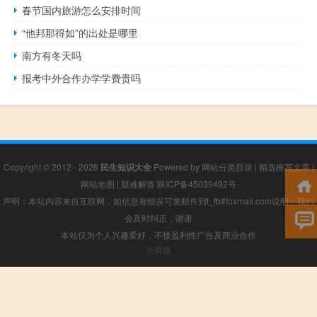
春节国内旅游怎么安排时间
“他邦那得如”的出处是哪里
南方有冬天吗
报考中外合作办学学费贵吗
Copyright © 2012 - 2026
民生知识大全
Powered by
网站分类目录
|
精选推荐文章
|
网站地图
|
疑难解答
陕ICP备45039492号
声明：本站内容来自互联网，如信息有错误可发邮件到f_fb#foxmail.com说明，我们
会及时纠正，谢谢
本站仅为个人兴趣爱好，不接盈利性广告及商业合作
小男孩