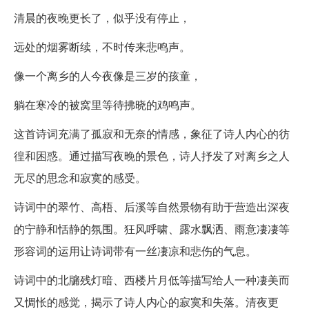
清晨的夜晚更长了，似乎没有停止，
远处的烟雾断续，不时传来悲鸣声。
像一个离乡的人今夜像是三岁的孩童，
躺在寒冷的被窝里等待拂晓的鸡鸣声。
这首诗词充满了孤寂和无奈的情感，象征了诗人内心的彷
徨和困惑。通过描写夜晚的景色，诗人抒发了对离乡之人
无尽的思念和寂寞的感受。
诗词中的翠竹、高梧、后溪等自然景物有助于营造出深夜
的宁静和恬静的氛围。狂风呼啸、露水飘洒、雨意凄凄等
形容词的运用让诗词带有一丝凄凉和悲伤的气息。
诗词中的北牖残灯暗、西楼片月低等描写给人一种凄美而
又惆怅的感觉，揭示了诗人内心的寂寞和失落。清夜更