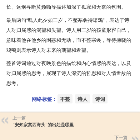
长、远烟寻断莫频嘶等描述加深了孤寂和无奈的氛围。
最后两句“羁人此夕如三岁，不整寒衾待曙鸡”，表达了诗
人对归属感的渴望和失望。诗人用三岁的孩童形容自己，
意味着他在他乡的困惑和无助，而不整寒衾，等待拂晓的
鸡鸣则表示诗人对未来的期望和希望。
整首诗词通过对夜晚景色的描绘和内心情感的表达，以及
对归属感的思考，展现了诗人深沉的哲思和对人情世故的
思考。
网络标签：
不整
诗人
诗词
上一篇
“安知寂寞西海头”的出处是哪里
下一篇