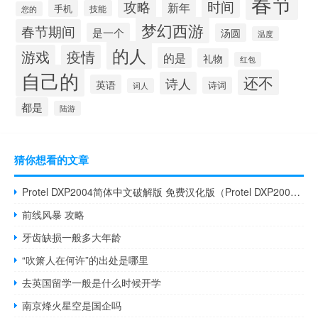
春节
攻略
时间
新年
手机
技能
您的
梦幻西游
春节期间
是一个
汤圆
温度
的人
游戏
疫情
的是
礼物
红包
自己的
还不
诗人
英语
诗词
词人
都是
陆游
猜你想看的文章
Protel DXP2004简体中文破解版 免费汉化版（Protel DXP2004简体中文破解版 免费汉化版功能简介）
前线风暴 攻略
牙齿缺损一般多大年龄
“吹箫人在何许”的出处是哪里
去英国留学一般是什么时候开学
南京烽火星空是国企吗