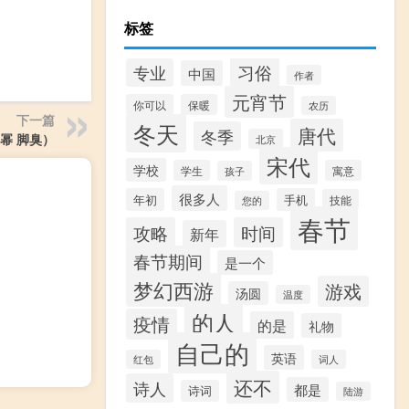
标签
习俗
专业
中国
作者
元宵节
你可以
保暖
农历
下一篇
冬天
唐代
冬季
幂 脚臭）
北京
宋代
学校
学生
寓意
孩子
很多人
年初
手机
技能
您的
春节
攻略
时间
新年
春节期间
是一个
梦幻西游
游戏
汤圆
温度
的人
疫情
的是
礼物
自己的
英语
红包
词人
还不
诗人
都是
诗词
陆游