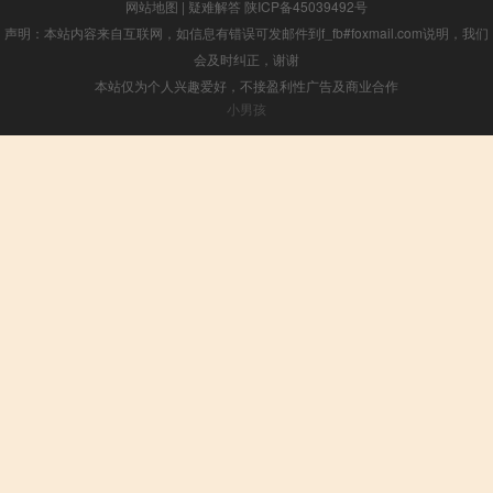
网站地图
|
疑难解答
陕ICP备45039492号
声明：本站内容来自互联网，如信息有错误可发邮件到f_fb#foxmail.com说明，我们
会及时纠正，谢谢
本站仅为个人兴趣爱好，不接盈利性广告及商业合作
小男孩