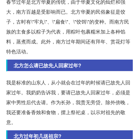
春节过年是北方华夏的传统，由于华夏文化的灿烂和强
大，南方百越是受影响而已。北方华夏的民俗象征是饺
子，古时有\"牢丸\"、\"扁食\"、\"饺饵\"的变种。而南方民
族的主食多以粽子为代表，用粽叶包裹糯米加上各种馅
料，蒸煮而成。此外，南方过年期间还有拜年、赏花灯等
特色活动。
北方怎么请已故先人回家过年?
我是标准的山东人，从小就会在过年的时候请已故先人回
家过年。我奶奶告诉我，要请已故先人回家过年，必须是
家中男性后代去请。作为长孙，我责无旁贷。除外傍晚，
我还要准备香烛和食物，摆上祭祀桌，以示对祖先的敬
意。
北方过年初几送祖宗?