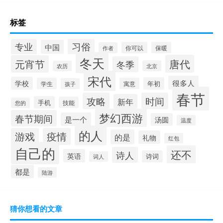
标签
习俗
专业
中国
你可以
保暖
作者
冬天
唐代
元宵节
冬季
北京
农历
宋代
很多人
学校
年初
学生
寓意
孩子
春节
攻略
时间
新年
手机
技能
您的
梦幻西游
春节期间
是一个
汤圆
温度
的人
游戏
疫情
的是
礼物
红包
自己的
还不
诗人
英语
诗词
词人
都是
陆游
猜你想看的文章