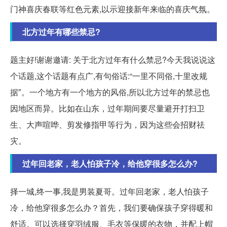
门神喜庆春联等红色元素,以示迎接新年来临的喜庆气氛。
北方过年有哪些禁忌?
题主好!谢谢邀请: 关于北方过年有什么禁忌?今天我说说这
个话题,这个话题有点广,有句俗话:“一里不同俗,十里改规
据″。一个地方有一个地方的风俗,所以北方过年的禁忌也
因地区而异。比如在山东，过年期间要尽量避开打扫卫
生、大声喧哗、剪发修指甲等行为，因为这些会招财祛
灾。
过年回老家，老人怕孩子冷，给他穿很多怎么办?
择一城,终一事,我是男装夏哥。过年回老家，老人怕孩子
冷，给他穿很多怎么办？首先，我们要确保孩子穿得暖和
舒适。可以选择穿羽绒服、毛衣等保暖的衣物，并配上帽