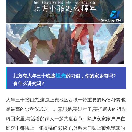
祖先
北方有大年三十晚接
的习俗，你的家乡有吗?
有什么讲究吗?
大年三十接祖先,这是上党地区西域一带重要的风俗习惯,也
是最高的忠孝仪式之一。意思是,要过年了,要把逝去的祖先
请回家里,与活着的家人一起共度春节。除夕夜家家户户在
庭院中都摆上一张宽幅红彩毯子,外敷大门贴上鞭炮锣鼓的