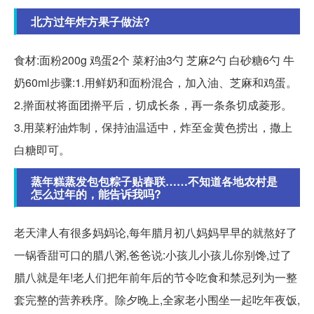
北方过年炸方果子做法?
食材:面粉200g 鸡蛋2个 菜籽油3勺 芝麻2勺 白砂糖6勺 牛
奶60ml步骤:1.用鲜奶和面粉混合，加入油、芝麻和鸡蛋。
2.擀面杖将面团擀平后，切成长条，再一条条切成菱形。
3.用菜籽油炸制，保持油温适中，炸至金黄色捞出，撒上
白糖即可。
蒸年糕蒸发包包粽子贴春联……不知道各地农村是
怎么过年的，能告诉我吗?
老天津人有很多妈妈论,每年腊月初八妈妈早早的就熬好了
一锅香甜可口的腊八粥,爸爸说:小孩儿小孩儿你别馋,过了
腊八就是年!老人们把年前年后的节令吃食和禁忌列为一整
套完整的营养秩序。除夕晚上,全家老小围坐一起吃年夜饭,