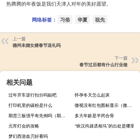
热腾腾的年夜饭是我们天津人对年的美好愿望。
网络标签：
习俗
华夏
祖先
上一篇
德州未婚女婿春节送礼吗
下一篇
春节过后都有什么行业做
相关问题
过年开车逆行扣分吗贴吧
怀孕冬天怎么起床
打印机里的碳粉是什么
微视没有红包图标显示（微视红包以前有为什么现在没有了）
期货三板强平有先例吗（期货三板强平）
多大年龄是半闭合骨
元宵灯会的攻略
“铁汉尚疎丞相马”的出处是哪里
梦幻西游血刃好看吗