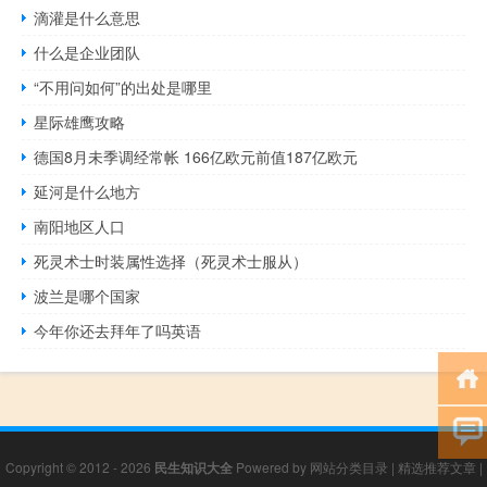
滴灌是什么意思
什么是企业团队
“不用问如何”的出处是哪里
星际雄鹰攻略
德国8月未季调经常帐 166亿欧元前值187亿欧元
延河是什么地方
南阳地区人口
死灵术士时装属性选择（死灵术士服从）
波兰是哪个国家
今年你还去拜年了吗英语
Copyright © 2012 - 2026
民生知识大全
Powered by
网站分类目录
|
精选推荐文章
|