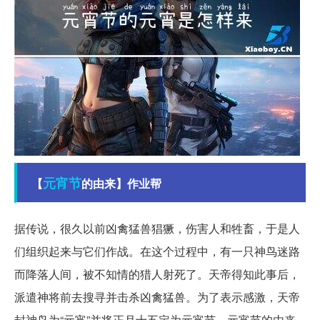
元宵节
【
的由来】作业帮
据传说，很久以前凶禽猛兽猖獗，伤害人和牲畜，于是人
们组织起来与它们作战。在这个过程中，有一只神鸟迷路
而降落人间，被不知情的猎人射死了。天帝得知此事后，
派遣神将前去搜寻并击杀凶禽猛兽。为了表示感激，天帝
封神鸟为“元宵”并将正月十五定为元宵节。元宵节的由来