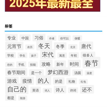
标签
习俗
专业
中国
你可以
保暖
作者
冬天
唐代
元宵节
冬季
北京
农历
宋代
很多人
学校
年初
学生
寓意
孩子
春节
攻略
时间
新年
手机
技能
您的
梦幻西游
春节期间
是一个
汤圆
温度
的人
游戏
疫情
的是
礼物
红包
自己的
还不
诗人
英语
诗词
词人
都是
陆游