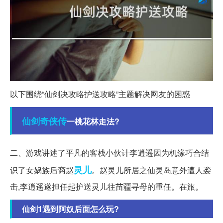
以下围绕“仙剑决攻略护送攻略”主题解决网友的困惑
仙剑奇
侠传
一桃花林走法?
二、游戏讲述了平凡的客栈小伙计李逍遥因为机缘巧合结
灵儿
识了女娲族后裔赵
。赵灵儿所居之仙灵岛意外遭人袭
击,李逍遥遂担任起护送灵儿往苗疆寻母的重任。在旅。
仙剑1遇到阿奴后面怎么玩?