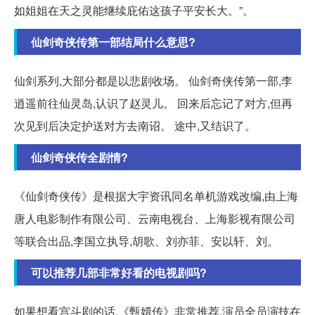
如姐姐在天之灵能继续庇佑这孩子平安长大。”。
仙剑奇侠传第一部结局什么意思?
仙剑系列,大部分都是以悲剧收场。 仙剑奇侠传第一部,李
逍遥前往仙灵岛,认识了赵灵儿。 回来后忘记了对方,但再
次见到后决定护送对方去南诏。 途中,又结识了。
仙剑奇侠传全剧情?
《仙剑奇侠传》是根据大宇资讯同名单机游戏改编,由上海
唐人电影制作有限公司、云南电视台、上海影视有限公司
等联合出品,李国立执导,胡歌、刘亦菲、安以轩、刘。
可以推荐几部非常好看的电视剧吗?
如果想看宫斗剧的话,《甄嬛传》非常推荐,演员全员演技在