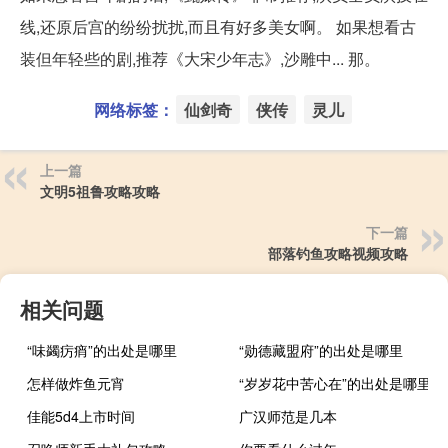
线,还原后宫的纷纷扰扰,而且有好多美女啊。 如果想看古
装但年轻些的剧,推荐《大宋少年志》,沙雕中... 那。
网络标签：
仙剑奇
侠传
灵儿
上一篇
文明5祖鲁攻略攻略
下一篇
部落钓鱼攻略视频攻略
相关问题
“味蠲疠痟”的出处是哪里
“勋德藏盟府”的出处是哪里
怎样做炸鱼元宵
“岁岁花中苦心在”的出处是哪里
佳能5d4上市时间
广汉师范是几本