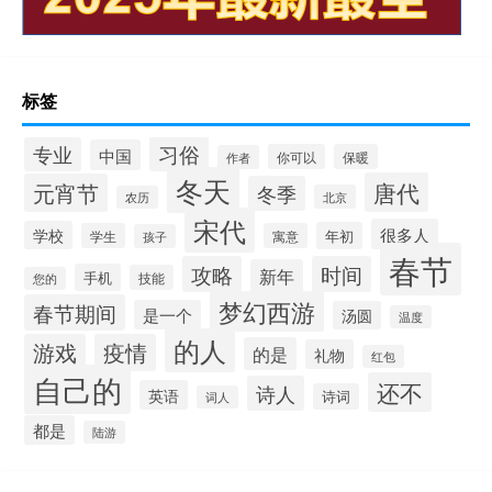
标签
习俗
专业
中国
你可以
保暖
作者
冬天
唐代
元宵节
冬季
北京
农历
宋代
很多人
学校
年初
学生
寓意
孩子
春节
攻略
时间
新年
手机
技能
您的
梦幻西游
春节期间
是一个
汤圆
温度
的人
游戏
疫情
的是
礼物
红包
自己的
还不
诗人
英语
诗词
词人
都是
陆游