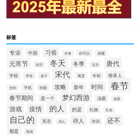
标签
习俗
专业
中国
你可以
保暖
作者
冬天
唐代
元宵节
冬季
北京
农历
宋代
很多人
学校
年初
学生
寓意
孩子
春节
攻略
时间
新年
手机
技能
您的
梦幻西游
春节期间
是一个
汤圆
温度
的人
游戏
疫情
的是
礼物
红包
自己的
还不
诗人
英语
诗词
词人
都是
陆游