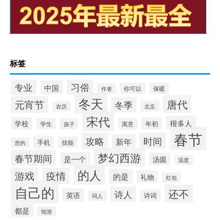
标签
习俗
专业
中国
你可以
保暖
作者
冬天
唐代
元宵节
冬季
北京
农历
宋代
很多人
学校
年初
学生
寓意
孩子
春节
攻略
时间
新年
手机
技能
您的
梦幻西游
春节期间
是一个
汤圆
温度
的人
游戏
疫情
的是
礼物
红包
自己的
还不
诗人
英语
诗词
词人
都是
陆游