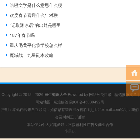
咯噔文学是什么意思什么梗
欢度春节喜迎什么年对联
“记取渊冰语”的出处是哪里
187年春节吗
重庆毛戈平化妆学校怎么样
魔域战士九星副本攻略
Copyright © 2012 - 2026
民生知识大全
Powered by
网站分类目录
|
精选推荐文章
|
网站地图
|
疑难解答
陕ICP备45039492号
声明：本站内容来自互联网，如信息有错误可发邮件到f_fb#foxmail.com说明，我们
会及时纠正，谢谢
本站仅为个人兴趣爱好，不接盈利性广告及商业合作
小男孩