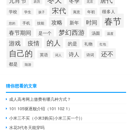
元宵节
冬季
北京
农历
宋代
很多人
学校
年初
学生
寓意
孩子
春节
攻略
时间
新年
手机
技能
您的
梦幻西游
春节期间
是一个
汤圆
温度
的人
游戏
疫情
的是
礼物
红包
自己的
还不
诗人
英语
诗词
词人
都是
陆游
猜你想看的文章
成人高考网上缴费有哪几种方式？
101 105驱逐舰介绍（101 102 1）
小米三不买（小米3购买(小米三买一个)）
水花3代冬天能穿吗