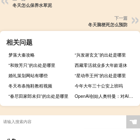
冬天怎么保养水草泥
下一篇
冬天脑梗死怎么预防
相关问题
梦落大秦攻略
“兴发谢玄文”的出处是哪里
“和致芳只”的出处是哪里
西藏零活就业多大年龄退休
婚礼策划网站有哪些
“星动帝王州”的出处是哪里
冬天布条拖鞋教程视频
今年大年三十公安上班吗
“春尽田家郎未归”的出处是哪里
OpenAI创始人奥特曼：对AI领域的政府间合作很有信心
☚